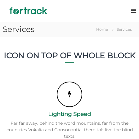
S
a
F
G
e
l
o
s
t
r
t
Services
a
Home
Services
t
i
a
o
r
l
n
a
c
e
ICON ON TOP OF WHOLE BLOCK
c
f
o
o
n
k
r
t
e
e
s
n
t
u
a
l
t
e
o
Lighting Speed
Far far away, behind the word mountains, far from the
countries Vokalia and Consonantia, there tok live the blind
texts.