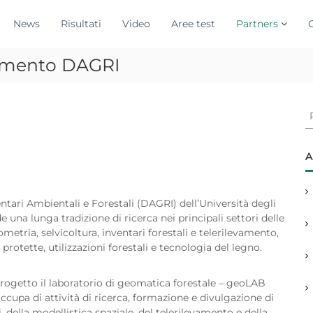
News
Risultati
Video
Aree test
Partners
rtimento DAGRI
C
e
r
c
A
a
:
ntari Ambientali e Forestali (DAGRI) dell’Università degli
 una lunga tradizione di ricerca nei principali settori delle
rometria, selvicoltura, inventari forestali e telerilevamento,
rotette, utilizzazioni forestali e tecnologia del legno.
progetto il laboratorio di geomatica forestale – geoLAB
ccupa di attività di ricerca, formazione e divulgazione di
, della modellistica spaziale, del telerilevamento e della