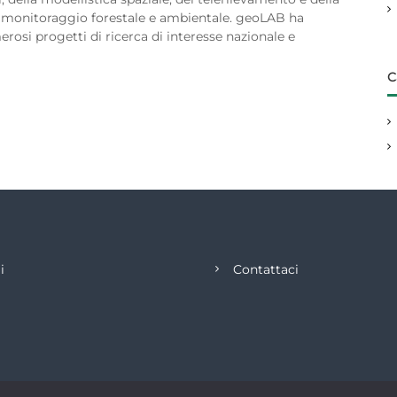
e monitoraggio forestale e ambientale. geoLAB ha
si progetti di ricerca di interesse nazionale e
C
i
Contattaci