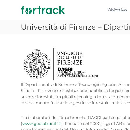
F
S
G
a
o
e
Obiettivo
l
s
r
t
t
t
Università di Firenze – Dipa
a
i
r
a
o
a
l
n
c
c
e
k
o
f
n
o
t
r
e
e
n
s
u
t
Il Dipartimento di Scienze e Tecnologie Agrarie, Alime
t
a
Studi di Firenze è una istituzione pubblica che possiede
o
l
scienze forestali, tra gli altri: ecologia forestale, dend
e
assestamento forestale e gestione forestale nelle aree p
Tra i laboratori del Dipartimento DAGRI partecipa al 
(
www.geolab.unifi.it
). Fondato nel 2000, il geoLAB si o
tutte le applicazioni dei Sistemi Informativi Geografici