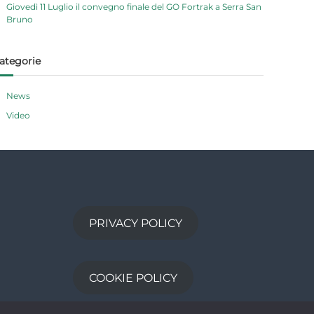
Giovedì 11 Luglio il convegno finale del GO Fortrak a Serra San
Bruno
ategorie
News
Video
PRIVACY POLICY
COOKIE POLICY