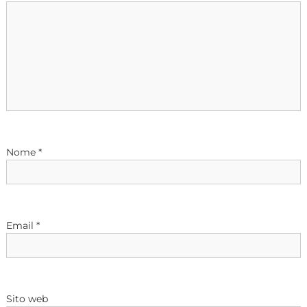
z
i
o
n
e
Nome
*
a
r
Email
*
t
i
Sito web