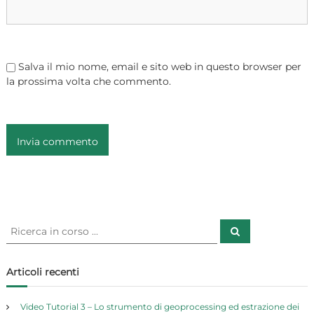
c
o
l
Salva il mio nome, email e sito web in questo browser per
la prossima volta che commento.
i
C
C
e
e
r
r
c
a
c
Articoli recenti
a
:
Video Tutorial 3 – Lo strumento di geoprocessing ed estrazione dei