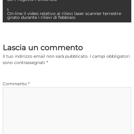
a
On-line il video relativo ai rilievi laser scanner terrestre
girato durante i rilievi di febbraio
v
i
Lascia un commento
g
Il tuo indirizzo email non sarà pubblicato.
I campi obbligatori
a
sono contrassegnati
*
z
Commento
*
i
o
n
e