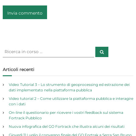
C
C
e
e
r
r
c
a
c
Articoli recenti
a
:
Video Tutorial 3 – Lo strumento di geoprocessing ed estrazione dei
dati implementato nella piattaforma pubblica
Video tutorial 2 – Come utilizzare la piattaforma pubblica e interagire
con i dati
On-line il questionario per ricevere i vostri feedback sul sistema
Fortrack Pubblico
Nuova infografica del GO Fortrack che illustra alcuni dei risultati
Giovedì 11 Luglio il convegno finale del GO Fortrak a Serra San Bruno