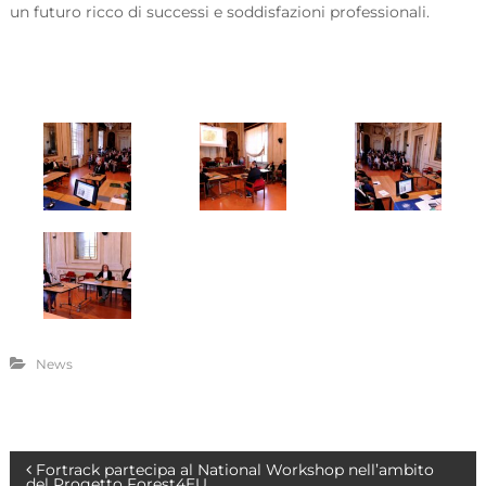
un futuro ricco di successi e soddisfazioni professionali.
News
N
Fortrack partecipa al National Workshop nell’ambito
del Progetto Forest4EU