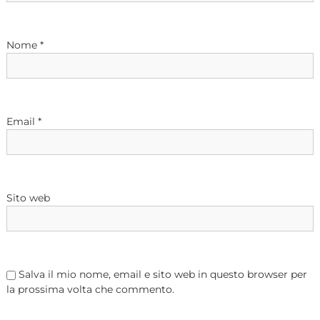
a
Nome
*
r
t
i
Email
*
c
o
Sito web
l
i
Salva il mio nome, email e sito web in questo browser per
la prossima volta che commento.